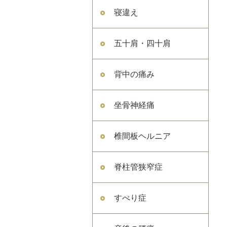
寝違え
五十肩・四十肩
背中の痛み
坐骨神経痛
椎間板ヘルニア
脊柱管狭窄症
すべり症