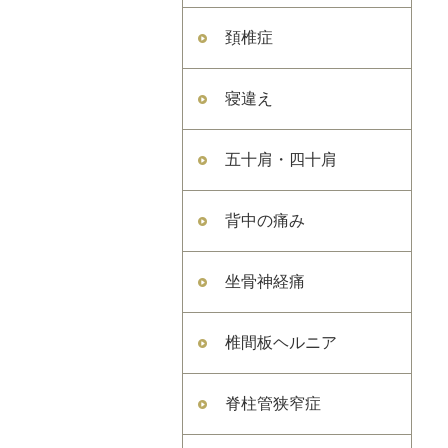
頚椎症
寝違え
五十肩・四十肩
背中の痛み
坐骨神経痛
椎間板ヘルニア
脊柱管狭窄症