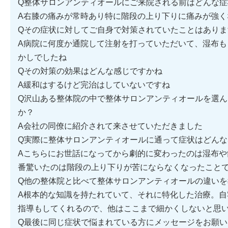
Q整体サロンアンティオールにご来院される前はどんな
A右膝の痛みが常時あり特に階段の上り下りに痛みが強く
Qその症状に対してご自身で対策されていたことはありま
A病院に何度か通院して注射を打っていただいて、湿布も
かしでしたね
Qその対策の効果はどんな感じですかね
A緩和はするけど完治はしていないですね
Q沢山ある整体院の中で整体サロンアンティオールを選
か？
A会社の同僚に紹介されて来させていただきました
Q実際に整体サロンアンティオールに通って症状はどん
Aこちらにお世話になってから劇的に変わったのは湿布や
番驚いたのは階段の上り下りが苦にならなくなったこと
Q他の整体院と比べて整体サロンアンティオールの違いを
A根本的な知識を持たれていて、それに特化した治療。自
指導もしてくれるので、他はここまで細かくしないと思
Q最後に同じ症状で悩まれている方にメッセージをお願い