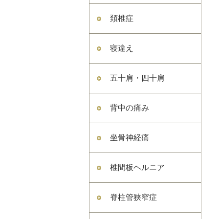
頚椎症
寝違え
五十肩・四十肩
背中の痛み
坐骨神経痛
椎間板ヘルニア
脊柱管狭窄症