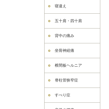
寝違え
五十肩・四十肩
背中の痛み
坐骨神経痛
椎間板ヘルニア
脊柱管狭窄症
すべり症